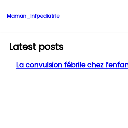
Maman_infpediatrie
Aller
au
contenu
Latest posts
La convulsion fébrile chez l’enfa