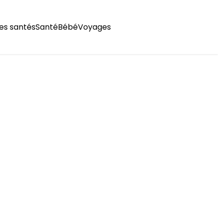
es santés
Santé
Bébé
Voyages