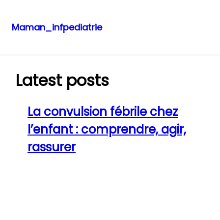
Maman_infpediatrie
Aller
au
contenu
Latest posts
La convulsion fébrile chez
l’enfant : comprendre, agir,
rassurer