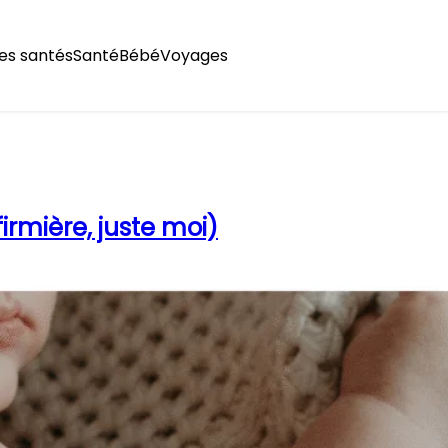
es santés
Santé
Bébé
Voyages
irmière, juste moi)