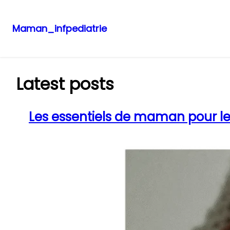
Maman_infpediatrie
Aller
au
contenu
Latest posts
Les essentiels de maman pour les