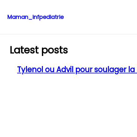
Maman_infpediatrie
Aller
au
contenu
Latest posts
Tylenol ou Advil pour soulager la f