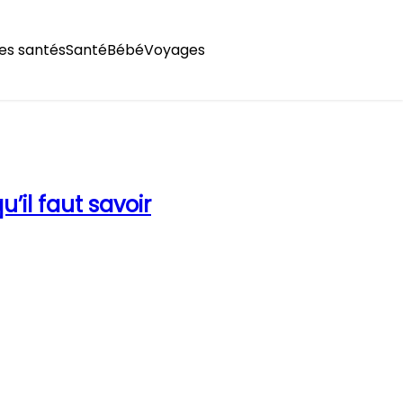
es santés
Santé
Bébé
Voyages
u’il faut savoir