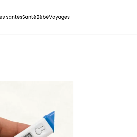
es santés
Santé
Bébé
Voyages