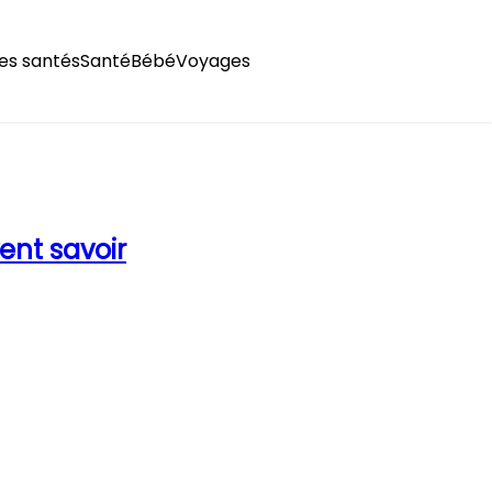
es santés
Santé
Bébé
Voyages
ent savoir