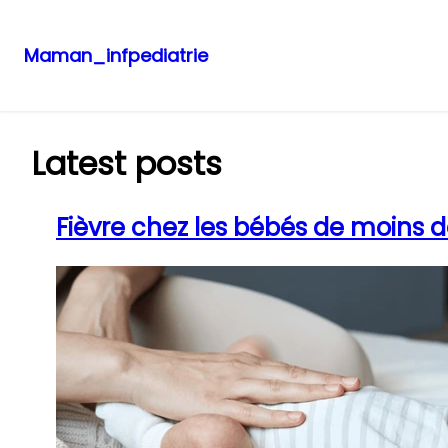
Maman_infpediatrie
Aller
au
contenu
Latest posts
Fièvre chez les bébés de moins de